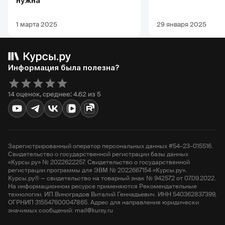
нужна
1 марта 2025
29 января 2025
Информация была полезна?
14 оценок, среднее: 4.62 из 5
Зарегистрированный оператор персональных данных #54–23–015516.
Свидетельство о государственной регистрации базы данных
«Курсы.ру» № 2022622257. Свидетельство о государственной
регистрации программы для ЭВМ № 2022667154 «Курсы.ру».
Курсы.ру® — свидетельство на товарный знак № 942572 от 07.09.2022.
На информационном ресурсе применяются Рекомендательные
технологии. ИП Виноградов Виталий Геннадьевич. ИНН 540362837399,
ОГРНИП 315547600047865. Адрес для направления юридически
значимых сообщений: mail@kursy.ru