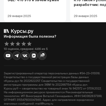
разработчик: по
профессии, обуч
карьерных перс
29 января 2025
29 января 2025
Информация была полезна?
10 оценок, среднее: 4.66 из 5
Зарегистрированный оператор персональных данных #54–23–015516.
Свидетельство о государственной регистрации базы данных
«Курсы.ру» № 2022622257. Свидетельство о государственной
регистрации программы для ЭВМ № 2022667154 «Курсы.ру».
Курсы.ру® — свидетельство на товарный знак № 942572 от 07.09.2022.
На информационном ресурсе применяются Рекомендательные
технологии. ИП Виноградов Виталий Геннадьевич. ИНН 540362837399,
ОГРНИП 315547600047865. Адрес для направления юридически
значимых сообщений: mail@kursy.ru