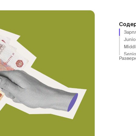
Соде
Зарпл
Junio
Middl
Senio
Развер
Коли
Зарпл
Зарпл
Сколь
Выво