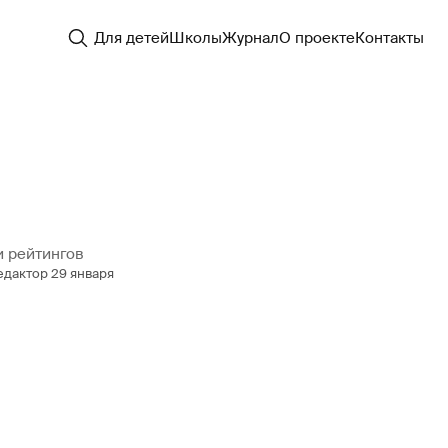
Для детей
Школы
Журнал
О проекте
Контакты
и рейтингов
едактор
29 января