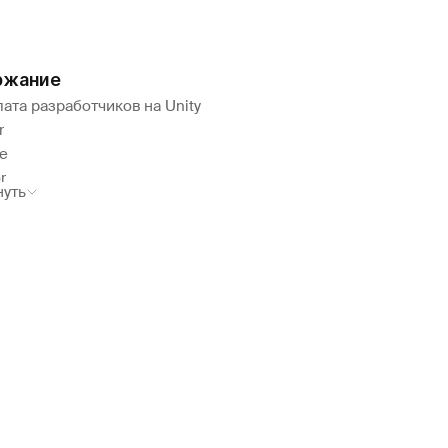
ржание
ата разработчиков на Unity
r
e
r
нуть
чество вакансий
ата разработчиков в разных странах
ата разработчиков в разных регионах
ко получает Unity-разработчик на фрилансе
д