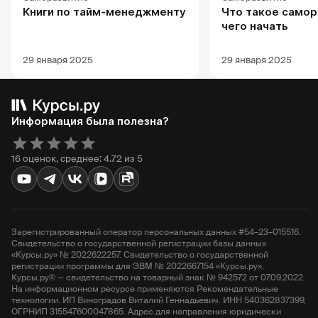
Книги по тайм-менеджменту
Что такое самор
чего начать
29 января 2025
29 января 2025
Информация была полезна?
16 оценок, среднее: 4.72 из 5
Зарегистрированный оператор персональных данных #54–23–015516.
Свидетельство о государственной регистрации базы данных
«Курсы.ру» № 2022622257. Свидетельство о государственной
регистрации программы для ЭВМ № 2022667154 «Курсы.ру».
Курсы.ру® — свидетельство на товарный знак № 942572 от 07.09.2022.
На информационном ресурсе применяются Рекомендательные
технологии. ИП Виноградов Виталий Геннадьевич. ИНН 540362837399,
ОГРНИП 315547600047865. Адрес для направления юридически