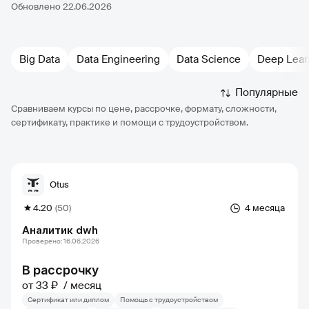
Обновлено 22.06.2026
Big Data
Data Engineering
Data Science
Deep Lear
Популярные
Сравниваем курсы по цене, рассрочке, формату, сложности,
сертификату, практике и помощи с трудоустройством.
Otus
4.20
(50)
4 месяца
Аналитик dwh
Проверено: 16.06.2026
В рассрочку
от 33 ₽
месяц
Сертификат или диплом
Помощь с трудоустройством