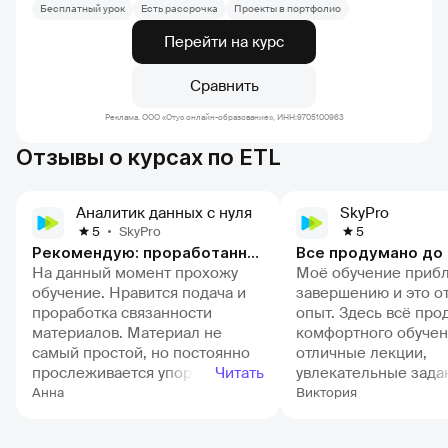
Бесплатный урок
Есть рассрочка
Проекты в портфолио
Перейти на курс
Сравнить
Реклама. ООО «Отус онлайн-образование», ИНН:9705100963
Отзывы о курсах по ETL
Аналитик данных с нуля
SkyPro
SkyPro
5
5
Рекомендую: проработанность материалов и поддержка куратора
Все продумано до
На данный момент прохожу
Моё обучение прибл
обучение. Нравится подача и
завершению и это о
проработка связанности
опыт. Здесь всё про
материалов. Материал не
комфортного обучен
самый простой, но постоянно
отличные лекции,
прослеживается упор на
Читать
увлекательные зада
применение знаний на опыте в
прекрасные куратор
Анна
Виктория
домашках. Отдельно хочу
всегда на связи. От
отметить поддержку куратора.
плюс — платформа, 