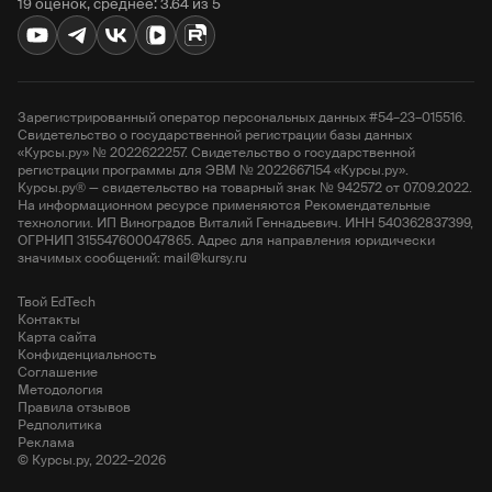
19 оценок, среднее: 3.64 из 5
Зарегистрированный оператор персональных данных #54–23–015516.
Свидетельство о государственной регистрации базы данных
«Курсы.ру» № 2022622257. Свидетельство о государственной
регистрации программы для ЭВМ № 2022667154 «Курсы.ру».
Курсы.ру® — свидетельство на товарный знак № 942572 от 07.09.2022.
На информационном ресурсе применяются Рекомендательные
технологии. ИП Виноградов Виталий Геннадьевич. ИНН 540362837399,
ОГРНИП 315547600047865. Адрес для направления юридически
значимых сообщений: mail@kursy.ru
Твой EdTech
Контакты
Карта сайта
Конфиденциальность
Соглашение
Методология
Правила отзывов
Редполитика
Реклама
© Курсы.ру, 2022–2026