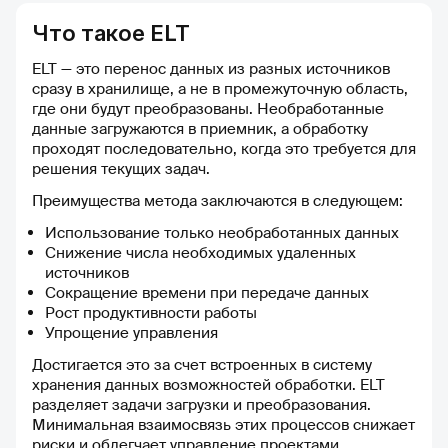
Куратор помогает с вопросами,
приятно находиться,
когда не укладываешься в
активное сообщество
Что такое ELT
дедлайны. Все решается.
можно пообщаться 
Очень довольна. Обучение
одногруппниками, п
ELT — это перенос данных из разных источников
нравится!
получить помощь.
сразу в хранилище, а не в промежуточную область,
где они будут преобразованы. Необработанные
данные загружаются в приемник, а обработку
проходят последовательно, когда это требуется для
решения текущих задач.
Преимущества метода заключаются в следующем:
Использование только необработанных данных
Снижение числа необходимых удаленных
источников
Сокращение времени при передаче данных
Рост продуктивности работы
Упрощение управления
Достигается это за счет встроенных в систему
хранения данных возможностей обработки. ELT
разделяет задачи загрузки и преобразования.
Минимальная взаимосвязь этих процессов снижает
риски и облегчает управление проектами.