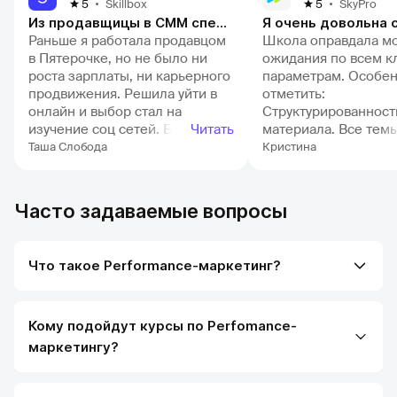
Skillbox
SkyPro
5
5
Из продавщицы в СММ специалиста
Раньше я работала продавцом
Школа оправдала м
в Пятерочке, но не было ни
ожидания по всем 
роста зарплаты, ни карьерного
параметрам. Особен
продвижения. Решила уйти в
отметить:
онлайн и выбор стал на
Структурированност
изучение соц сетей. Благодаря
Читать
материала. Все тем
обучению многие вещи стали
излагаются последо
Таша Слобода
Кристина
понятны. Теперь соц сети - это
доступно, что позво
не абракадабра какая то, а
уверенно осваивать
вполне понятные алгоритмы ))
сложные моменты.
Часто задаваемые вопросы
Удалось сменить работу, так
Практическую напра
как нашла себе несколько
Домашние задания 
постоянных клиентов. Так же
максимально прибл
Что такое Performance-маркетинг?
за время курса у меня выросла
реальным задачам, 
уверенность в моих силах и
позволяет сразу пр
знаниях Огромный плюс в том,
полученные знания.
что есть чат с однокурсниками
Профессионализм
Кому подойдут курсы по Perfomance-
и безграничный доступ к
наставников. Очень 
маркетингу?
материалам
проверки работ был
подробными и с ко
рекомендациями. О