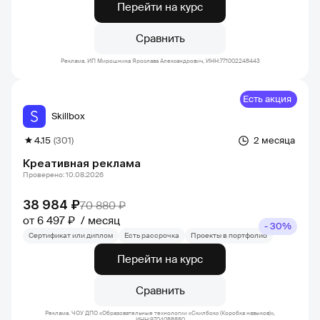
Перейти на курс
Сравнить
Реклама. ИП Мирошника Ярослава Александрович, ИНН:771002248443
Есть акция
Skillbox
4.15
(301)
2 месяца
Креативная реклама
Проверено: 10.08.2026
38 984 ₽
70 880 ₽
от 6 497 ₽
месяц
- 30%
Сертификат или диплом
Есть рассрочка
Проекты в портфолио
Перейти на курс
Сравнить
Реклама. ЧОУ ДПО «Образовательные технологии «Скилбокс (Коробка навыков)»,
ИНН:9704088880