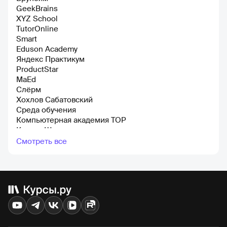
GeekBrains
XYZ School
TutorOnline
Smart
Eduson Academy
Яндекс Практикум
ProductStar
MaEd
Слёрм
Хохлов Сабатовский
Среда обучения
Компьютерная академия TOP
Контур Школа
Психодемия
Смотреть все
Skill Cup
Interra
Fashion factory school
City Business School
EDPRO
Международная школа профессий
Otus
Уроки легенд