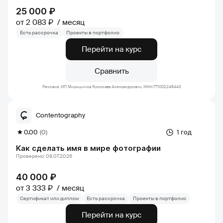
25 000 ₽
от 2 083 ₽
месяц
Есть рассрочка
Проекты в портфолио
Перейти на курс
Сравнить
Реклама. ИП Мирошника Ярослава Александрович, ИНН:771002248443
Contentography
0.00
(0)
1 год
Как сделать имя в мире фотографии
Проверено: 08.07.2026
40 000 ₽
от 3 333 ₽
месяц
Сертификат или диплом
Есть рассрочка
Проекты в портфолио
Перейти на курс