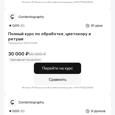
Реклама. ИП Мирошника Ярослава Александрович, ИНН:771002248443
Contentography
0.00
(0)
61 урок
Полный курс по обработке, цветокору и
ретуши
Проверено: 08.07.2026
30 000 ₽
50 000 ₽
Сертификат или диплом
Перейти на курс
Сравнить
Реклама. ИП Мирошника Ярослава Александрович, ИНН:771002248443
Contentography
0.00
(0)
9 уроков