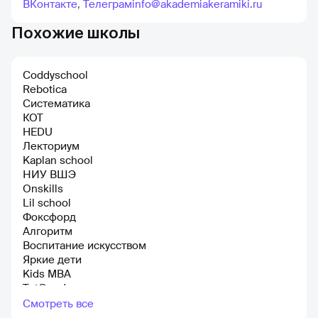
ВКонтакте
,
Телеграм
info@akademiakeramiki.ru
Похожие школы
Coddyschool
Rebotiсa
Систематика
КОТ
HEDU
Лекториум
Kaplan school
НИУ ВШЭ
Onskills
Lil school
Фоксфорд
Алгоритм
Воспитание искусством
Яркие дети
Kids MBA
TutGood
Академия маленького дизайнера
Смотреть все
Kreativity