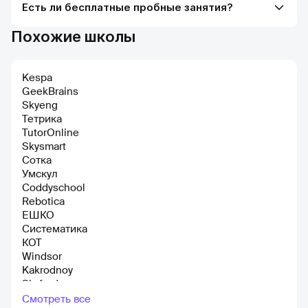
Есть ли бесплатные пробные занятия?
Похожие школы
Kespa
GeekBrains
Skyeng
Тетрика
TutorOnline
Skysmart
Сотка
Умскул
Coddyschool
Rebotiсa
ЕШКО
Систематика
КОТ
Windsor
Kakrodnoy
Skyford
Everyday English Online
Смотреть все