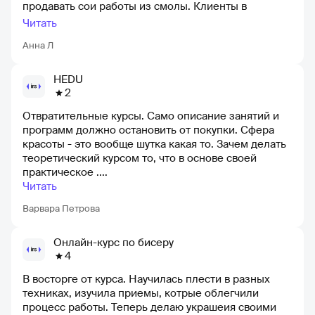
продавать сои работы из смолы. Клиенты в
восторге и я тоже. Отбила потраченные деньги на
Читать
обучения
Анна Л
HEDU
2
Отвратительные курсы. Само описание занятий и
программ должно остановить от покупки. Сфера
красоты - это вообще шутка какая то. Зачем делать
теоретический курсом то, что в основе своей
практическое ....
Читать
Варвара Петрова
Онлайн-курс по бисеру
4
В восторге от курса. Научилась плести в разных
техниках, изучила приемы, котрые облегчили
процесс работы. Теперь делаю украшеия своими