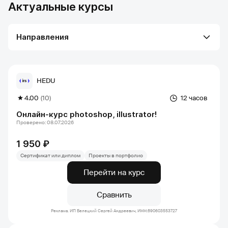
Актуальные курсы
Направления
HEDU
4.00
(10)
12 часов
Онлайн-курс photoshop, illustrator!
Проверено: 08.07.2026
1 950 ₽
Сертификат или диплом
Проекты в портфолио
Перейти на курс
Сравнить
Реклама. ИП Белецкий Сергей Андреевич, ИНН:890603553727