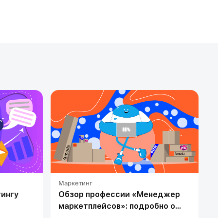
Маркетинг
М
тингу
Обзор профессии «Менеджер
маркетплейсов»: подробно о
тех, кто развивает индустрию