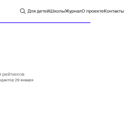
Для детей
Школы
Журнал
О проекте
Контакты
и рейтингов
едактор
29 января