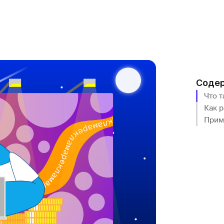
Соде
Что 
Как 
Прим