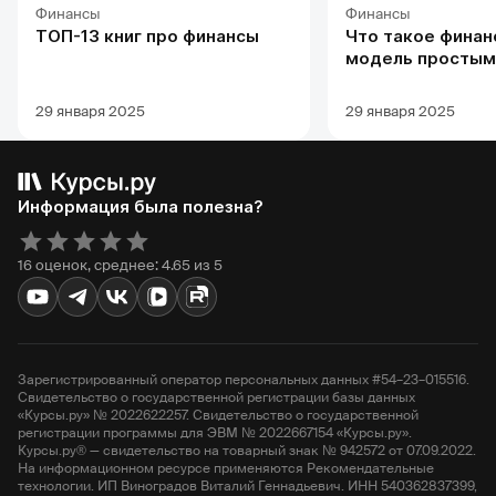
Финансы
Финансы
ТОП-13 книг про финансы
Что такое финан
модель простым
29 января 2025
29 января 2025
Информация была полезна?
16 оценок, среднее: 4.65 из 5
Зарегистрированный оператор персональных данных #54–23–015516.
Свидетельство о государственной регистрации базы данных
«Курсы.ру» № 2022622257. Свидетельство о государственной
регистрации программы для ЭВМ № 2022667154 «Курсы.ру».
Курсы.ру® — свидетельство на товарный знак № 942572 от 07.09.2022.
На информационном ресурсе применяются Рекомендательные
технологии. ИП Виноградов Виталий Геннадьевич. ИНН 540362837399,