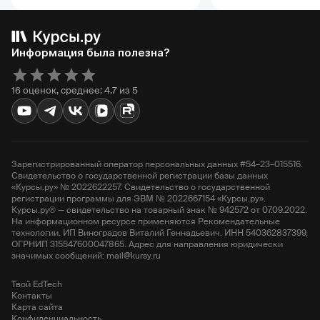
Информация была полезна?
16 оценок, среднее: 4.7 из 5
Зарегистрированный оператор персональных данных #54–23–015516.
Свидетельство о государственной регистрации базы данных
«Курсы.ру» № 2022622257. Свидетельство о государственной
регистрации программы для ЭВМ № 2022667154 «Курсы.ру».
Курсы.ру® — свидетельство на товарный знак № 942572 от 07.09.2022.
На информационном ресурсе применяются Рекомендательные
технологии. ИП Виноградов Виталий Геннадьевич. ИНН 540362837399,
ОГРНИП 315547600047865. Адрес для направления юридически
значимых сообщений: mail@kursy.ru
Твой EdTech
Контакты
Карта сайта
Конфиденциальность