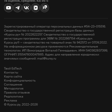
14 оценок, среднее: 4.6 из 5
Зарегистрированный оператор персональных данных #54–23–015516.
Свидетельство о государственной регистрации базы данных
«Курсы.ру» № 2022622257. Свидетельство о государственной
регистрации программы для ЭВМ № 2022667154 «Курсы.ру».
Курсы.ру® — свидетельство на товарный знак № 942572 от 07.09.2022.
На информационном ресурсе применяются Рекомендательные
технологии. ИП Виноградов Виталий Геннадьевич. ИНН 540362837399,
ОГРНИП 315547600047865. Адрес для направления юридически
значимых сообщений: mail@kursy.ru
Твой EdTech
Контакты
Карта сайта
Конфиденциальность
Соглашение
Методология
Правила отзывов
Редполитика
Реклама
© Курсы.ру, 2022–2026