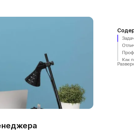
Соде
Зада
Отли
Проф
Как 
Развер
Скол
Закл
менеджера