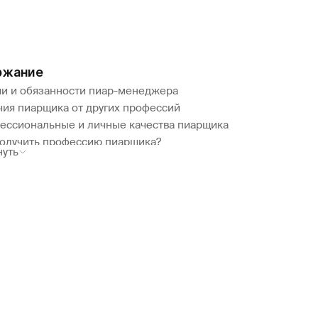
ржание
чи и обязанности пиар-менеджера
чия пиарщика от других профессий
ессиональные и личные качества пиарщика
получить профессию пиарщика?
нуть
ько зарабатывают пиар-менеджеры?
ючение