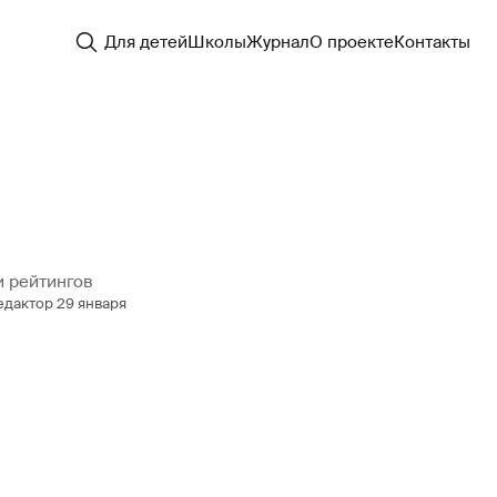
Для детей
Школы
Журнал
О проекте
Контакты
и рейтингов
едактор
29 января