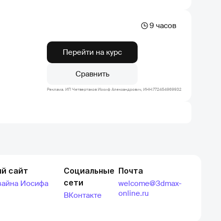
9 часов
Перейти на курс
Сравнить
Реклама. ИП Четвертаков Иосиф Александрович, ИНН:772454969932
й сайт
Социальные
Почта
сети
зайна Иосифа
welcome@3dmax-
online.ru
ВКонтакте