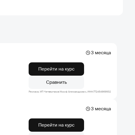
3 месяца
Перейти на курс
Сравнить
Реклама. ИП Четвертаков Иосиф Александрович, ИНН:772454969932
3 месяца
Перейти на курс