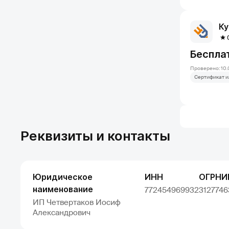
Ку
Беспла
Проверено: 10.
Сертификат и
Реквизиты и контакты
Юридическое
ИНН
ОГРНИ
наименование
772454969932
312774
ИП Четвертаков Иосиф
Александрович