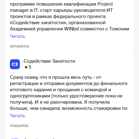
программе повышения квалификации Project
manager в IT: старт карьеры руководителя ИТ
проектов в рамках федерального проекта
«Содействие занятости», организованной
Академией управления WINbd совместно с Томским
государственным университетом. Я шла на эту
Читать
программу, четко зная, что мне нужно, и заранее
lamaskina
ознакомившись с отзывами. Честно говоря, я была
готова ко всему... Однако, это был тот случай, когда
результат превзошел мои ожидания. Качество
Содействие Занятости
подготовки и проработки материалов, структура
5
обучения, живая подача, преподаватели-практики,
Сразу скажу, что я прошла весь путь - от
которые старались максимально вовлечь
регистрации и отправки документов до финального
студентов, несмотря на то, что это онлайн-формат
итогового задания и прощания с командой и
обучения, и очень внимательные и терпеливые
одногруппниками (только удостоверение пока не
кураторы - все это вызывало только
получила). И я не разочарована. Я получила
положительные эмоции. Да, курс был
больше, чем ожидала: возможность стажировки по
интенсивным, и нужно было быть максимально
новой для меня специальности! Обо всем по
включенным, но я ощущала, что организаторы
Читать
порядку. Увидела в одной из социальных сетей
разработали программу «как для себя» и хотели
maqushla
рекламу федерального проекта
дать максимум по этой теме. В общем, на
протяжении всего обучения меня не покидало