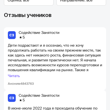
Отзывы учеников
Содействие Занятости
5
Дети подрастают и я осознаю, что не хочу
продолжать работать на своем прежнем месте, так
как здесь нет никакого роста, финансовая ситуация
печальная, и развития практически нет. Я начала
исследовать возможности курсов переподготовки и
повышения квалификации на рынке. Также я
обратилась в службу занятости (хотя не сильно
Читать
надеялась на помощь от них), но оказалось, что
Аноним4843763
именно они помогли мне. В службе занятости мне
рассказали о федеральной программе, в рамках
которой можно пройти обучение. Я выбрала курс
Содействие Занятости
профессиональной переподготовки
5
В июне-июле 2022 года я проходила обучение по