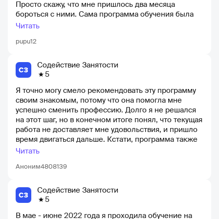
Просто скажу, что мне пришлось два месяца
заблуждение??? В общем, проще заплатить и
бороться с ними. Сама программа обучения была
пройти обучение на платных платформах, хотя и
поверхностной (тестирование), и часов для полного
Читать
там нет гарантий. Но там хотя бы все понятно и
курса было недостаточно. Однако, удачно попался
четко
pupu12
нормальный преподаватель, который сам добавлял
необходимые материалы в программу. Во время
онлайн-обучения было более 200 человек, все
Содействие Занятости
разговаривали одновременно, кто-то рисовал.
5
Организация была на очень низком уровне. Но
Я точно могу смело рекомендовать эту программу
самое главное, обещали стажировку, и, как вы уже
своим знакомым, потому что она помогла мне
понимаете, это было обманом. Просто после
успешно сменить профессию. Долго я не решался
окончания курсов сказали, что у вас есть полгода на
на этот шаг, но в конечном итоге понял, что текущая
трудоустройство по профессии или вы будете
работа не доставляет мне удовольствия, и пришло
платить за
время двигаться дальше. Кстати, программа также
предоставляет помощь в трудоустройстве, что
Читать
очень удобно. Мне не пришлось самостоятельно
Аноним4808139
искать работу, все было организовано и помощь
была предоставлена
Содействие Занятости
5
В мае - июне 2022 года я проходила обучение на