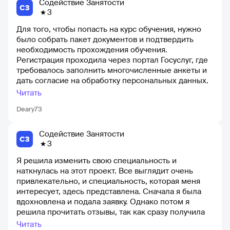
чувство гордости, что федеральный проект может
Содействие Занятости
3
быть выполнен так качественно и ответственно.
Однако, я могу сказать это только о данном курсе и
Для того, чтобы попасть на курс обучения, нужно
его организаторах - Академии управления WINbd и
было собрать пакет документов и подтвердить
ТГУ. Я знаю, что у коллег были совершенно
необходимость прохождения обучения.
противоположные отзывы о курсе от другого
Регистрация проходила через портал Госуслуг, где
оператора в этом проекте
требовалось заполнить многочисленные анкеты и
дать согласие на обработку персональных данных.
Однако получить обучение оказалось непростой
Читать
задачей, и вероятность зачисления на курс,
Deary73
который должен был начаться в октябре - ноябре
2021 года, стала сомнительной, так как набор шел
до 31 октября. Возник вопрос, как я могу попасть на
Содействие Занятости
курс, если он уже идет по указанным срокам? Мне
3
показалось, что больше вопросов, чем ответов. К
Я решила изменить свою специальность и
тому же, судя по отзывам, многие люди так и не
наткнулась на этот проект. Все выглядит очень
смогли попасть на курс и не получили никаких
привлекательно, и специальность, которая меня
ответов. Еще одним негативным моментом для
интересует, здесь представлена. Сначала я была
меня стало то, что я подала заявку на один курс, но
вдохновлена и подала заявку. Однако потом я
когда мне прислали приглашение для дальнейшей
решила прочитать отзывы, так как сразу получила
регистрации, этого курса уже не было в списке, а
уведомление о том, что мне нужно обратиться в
другие направления меня не интересовали. Я
Читать