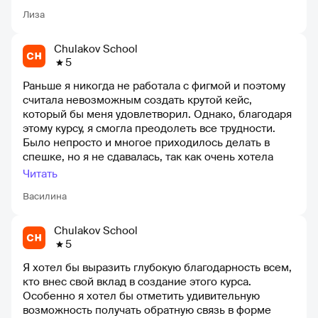
сами.
имеется хорошо подготовленная теоретическая
Лиза
база, множество лекций и дополнительных
материалов от кураторов. Особенно мне
понравился курс по аналитике, так как он
Chulakov School
предоставил совершенно новый взгляд на дизайн-
5
процесс. Я получила много ценной информации и
Раньше я никогда не работала с фигмой и поэтому
опыта работы с актуальными методиками
считала невозможным создать крутой кейс,
исследований. Кроме того, бонусный модуль от HR-
который бы меня удовлетворил. Однако, благодаря
специалистов и советы по трудоустройству помогли
этому курсу, я смогла преодолеть все трудности.
мне составить грамотное резюме. Специалисты
Было непросто и многое приходилось делать в
студии рассказали много важных моментов. Хочу
спешке, но я не сдавалась, так как очень хотела
отметить обратную связь от кураторов. Они всегда
освоить новую профессию. Преподаватели были
были готовы помочь и отвечать на все мои
Читать
замечательные, они предоставили мне множество
вопросы. Ни один из моих вопросов не остался без
Василина
полезной информации и на финальном этапе у
ответа. Разборы домашних работ проводились
меня был отличный куратор. Я очень рада, что
детально и без предвзятого отношения. Кураторы
выбрала именно этот курс!
всегда помогали мне максимально эффективно. В
Chulakov School
5
результате, Школа дала мне ценные знания и
много практического опыта, которые очень
Я хотел бы выразить глубокую благодарность всем,
пригодились мне после окончания курса. Благодаря
кто внес свой вклад в создание этого курса.
дипломной работе и полученным знаниям на курсе,
Особенно я хотел бы отметить удивительную
я смогла выполнить тестовое задание от
возможность получать обратную связь в форме
работодателя и в данный момент прохожу