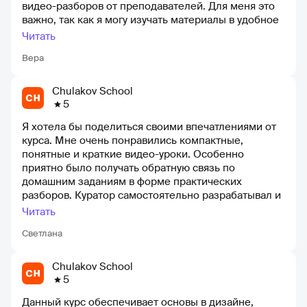
видео-разборов от преподавателей. Для меня это
стажировку в студии дизайна. Личные встречи в
важно, так как я могу изучать материалы в удобное
Студии, общение с кураторами и обратная связь
для себя время, не привязываясь к онлайн-
Читать
оказались самым эффективным способом начать
занятиям. Большим плюсом является наличие
карьеру в дизайне всего за 5 месяцев
Вера
записей встреч, что обеспечивает дополнительную
гибкость и удобство
Chulakov School
5
Я хотела бы поделиться своими впечатлениями от
курса. Мне очень понравились компактные,
понятные и краткие видео-уроки. Особенно
приятно было получать обратную связь по
домашним заданиям в форме практических
разборов. Куратор самостоятельно разрабатывал и
демонстрировал различные решения, а также
Читать
уделял внимание деталям на каждом этапе. Я была
Светлана
приятно удивлена возможностью общения с еще
одним куратором, который дал мне ценные советы
и поддержку. Однако, на этапе HR, я бы хотела
Chulakov School
получить немного больше поддержки после
5
завершения курса. Всегда есть место для роста и
Данный курс обеспечивает основы в дизайне,
развития