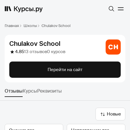
Главная
Школы
Chulakov School
Chulakov School
4.85
13 отзывов
0 курсов
Перейти на сайт
Отзывы
Курсы
Реквизиты
Новые
Оценка
Направление