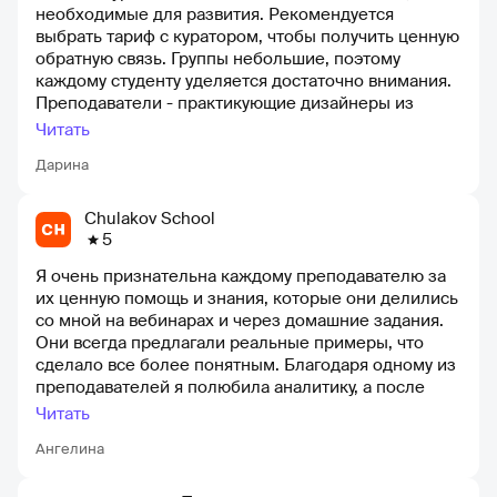
необходимые для развития. Рекомендуется
выбрать тариф с куратором, чтобы получить ценную
обратную связь. Группы небольшие, поэтому
каждому студенту уделяется достаточно внимания.
Преподаватели - практикующие дизайнеры из
студии. Система рейтингов стимулирует
Читать
выполнение работ вовремя и с высоким качеством.
Дарина
Нагрузка адекватная, что позволяет легко сочетать
учебу с работой
Chulakov School
5
Я очень признательна каждому преподавателю за
их ценную помощь и знания, которые они делились
со мной на вебинарах и через домашние задания.
Они всегда предлагали реальные примеры, что
сделало все более понятным. Благодаря одному из
преподавателей я полюбила аналитику, а после
уроков по аналитике я также полюбила UI-дизайн,
Читать
так как стало ясно, как все работает и какой
Ангелина
порядок следовать. Преподаватель Юлия просто
великолепна в передаче информации и