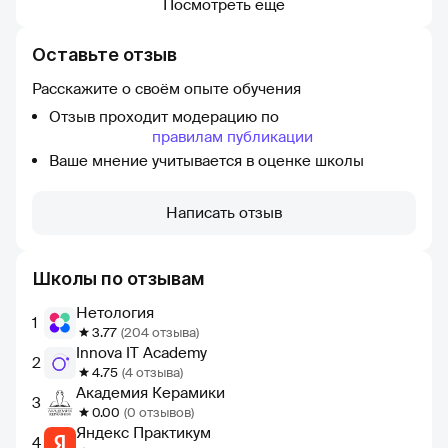
способности заинтересовать студентов. Я просто
Посмотреть еще
наслаждаюсь ее уроками. Она заслуживает премии!
В общем, каждый преподаватель здесь отличный. Я
Оставьте отзыв
получила много полезной информации от каждого
из них через домашние задания. Огромная
Расскажите о своём опыте обучения
благодарность им!
Отзыв проходит модерацию по
правилам публикации
Ваше мнение учитывается в оценке школы
Написать отзыв
Школы по отзывам
Нетология
1
3.77
(204 отзыва)
Innova IT Academy
2
4.75
(4 отзыва)
Академия Керамики
3
0.00
(0 отзывов)
Яндекс Практикум
4