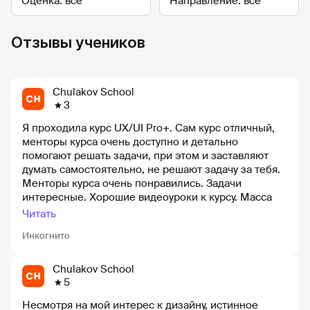
Отзывы учеников
Chulakov School
3
Я проходила курс UX/UI Pro+. Сам курс отличный,
менторы курса очень доступно и детально
помогают решать задачи, при этом и заставляют
думать самостоятельно, не решают задачу за тебя.
Менторы курса очень понравились. Задачи
интересные. Хорошие видеоуроки к курсу. Масса
полезной новой информации. Полезное и
Читать
доброжелательное общение в карьерной
Инкогнито
поддержке школы. Как вход из графического
дизайна в UX/UI очень хорошо. Однако после курса
начинается стажировка. В рекламе написано
Chulakov School
"поработаете над реальными кейсами". Нам на
5
стажировке дали какой-то вторичный внутренний
Несмотря на мой интерес к дизайну, истинное
продукт студии. Не реальные кейсы реальных