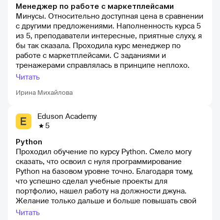
Менеджер по работе с маркетплейсами
Минусы. Относительно доступная цена в сравнении
с другими предложениями. Наполненность курса 5
из 5, преподаватели интересные, приятные слуху, я
бы так сказала. Проходила курс менеджер по
работе с маркетплейсами. С заданиями и
тренажерами справлялась в принципе неплохо.
Обратная связь от куратора была на всех этапах
Читать
обучения. Недостатки. К самому курсу у меня нет
Ирина Михайлова
претензий, ближе к концу обучения я поняла, что
хочу двигаться немного в другом направлении,
менять курс было уже поздно, поэтому я решила
Eduson Academy
доучиться и взять курс по продажам в целом. Точно
5
останусь на этой платформе, подход и концепт их
Python
курсов мне очень по душе.
Проходил обучение по курсу Python. Смело могу
сказать, что освоил с нуля программирование
Python на базовом уровне точно. Благодаря тому,
что успешно сделал учебные проекты для
портфолио, нашел работу на должности джуна.
Желание только дальше и больше повышать свой
уровень, рекомендую всем, кто задумывается о
Читать