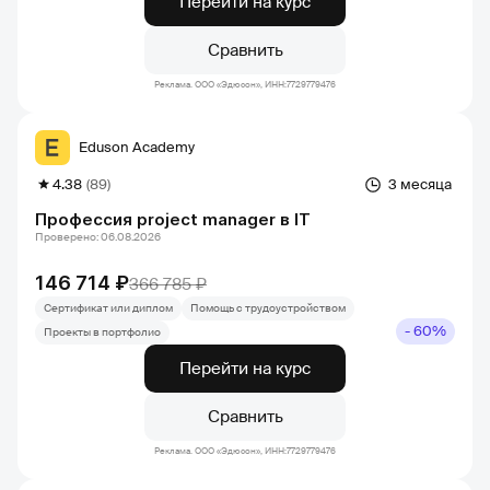
Перейти на курс
Сравнить
Реклама. ООО «Эдюсон», ИНН:7729779476
Eduson Academy
4.38
(89)
3 месяца
Профессия project manager в IT
Проверено: 06.08.2026
146 714 ₽
366 785 ₽
Сертификат или диплом
Помощь с трудоустройством
- 60%
Проекты в портфолио
Перейти на курс
Сравнить
Реклама. ООО «Эдюсон», ИНН:7729779476