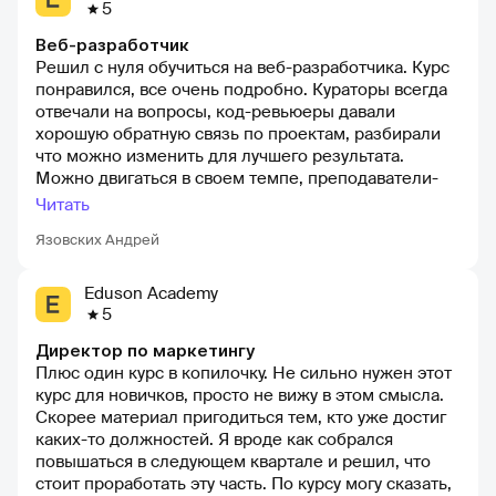
обучение.
5
Веб-разработчик
Решил с нуля обучиться на веб-разработчика. Курс
понравился, все очень подробно. Кураторы всегда
отвечали на вопросы, код-ревьюеры давали
хорошую обратную связь по проектам, разбирали
что можно изменить для лучшего результата.
Можно двигаться в своем темпе, преподаватели-
люди, знающие свое дело. Во время поиска работы,
Читать
помогли с резюме и портфолио, устроился на
Язовских Андрей
неплохую должность с их помощью. Цена за
обучения приемлемая, если посмотреть на
похожие предложения на рынке
Eduson Academy
5
Директор по маркетингу
Плюс один курс в копилочку. Не сильно нужен этот
курс для новичков, просто не вижу в этом смысла.
Скорее материал пригодиться тем, кто уже достиг
каких-то должностей. Я вроде как собрался
повышаться в следующем квартале и решил, что
стоит проработать эту часть. По курсу могу сказать,