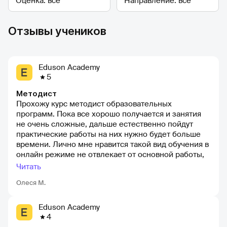
Отзывы учеников
Eduson Academy
5
Методист
Прохожу курс методист образовательных
программ. Пока все хорошо получается и занятия
не очень сложные, дальше естественно пойдут
практические работы на них нужно будет больше
времени. Лично мне нравится такой вид обучения в
онлайн режиме не отвлекает от основной работы,
можно спланировать свой график для обучения.
Читать
Подача материала понятными терминами, не
Олеся М.
надоедает смотреть уроки, материал усваивается
легко.
Eduson Academy
4