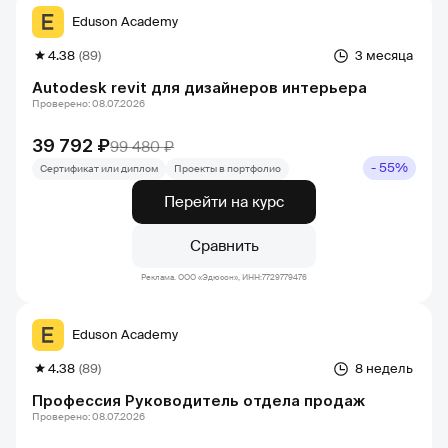
Eduson Academy
4.38
(89)
3 месяца
Autodesk revit для дизайнеров интерьера
Проверено: 08.07.2026
39 792 ₽
99 480 ₽
- 55%
Сертификат или диплом
Проекты в портфолио
Перейти на курс
Сравнить
Реклама. ООО «Эдюсон», ИНН:7729779476
Eduson Academy
4.38
(89)
8 недель
Профессия Руководитель отдела продаж
Проверено: 08.07.2026