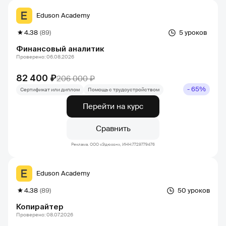
Eduson Academy
4.38
(89)
5 уроков
Финансовый аналитик
Проверено: 06.08.2026
82 400 ₽
206 000 ₽
- 65%
Сертификат или диплом
Помощь с трудоустройством
Перейти на курс
Сравнить
Реклама. ООО «Эдюсон», ИНН:7729779476
Eduson Academy
4.38
(89)
50 уроков
Копирайтер
Проверено: 08.07.2026