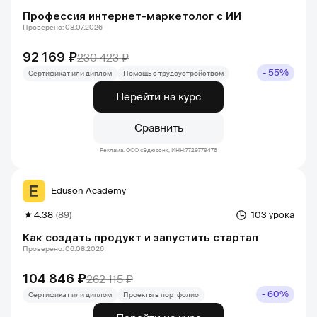
Профессия интернет-маркетолог с ИИ
Проверено: 08.07.2026
92 169 ₽
230 423 ₽
- 55%
Сертификат или диплом
Помощь с трудоустройством
Перейти на курс
Сравнить
Реклама. ООО «Эдюсон», ИНН:7729779476
Eduson Academy
4.38
(89)
103 урока
Как создать продукт и запустить стартап
Проверено: 06.08.2026
104 846 ₽
262 115 ₽
- 60%
Сертификат или диплом
Проекты в портфолио