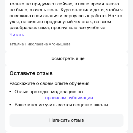
только не придумают сейчас, в наше время такого
портфолио.
не было, а очень жаль. Курс оплатили дети, чтобы я
освежила свои знания и вернулась к работе. На что
уж я, не сильно продвинутый человек, во всем
разобралась сама, прослушала все учебные
материалы, выполнила все домашние задания и
Читать
практики. Все достаточно подробно. Очень
Татьяна Николаевна Агонышева
уместным и полезным было наличие куратора.
Некая поддержка и обратная связь, это очень
хорошо! Курс оценила по достоинству, подчерпнула
Посмотреть еще
много нововведений и освежила старые известные
мне базовые знания! Спасибо большое!
Оставьте отзыв
Расскажите о своём опыте обучения
Отзыв проходит модерацию по
правилам публикации
Ваше мнение учитывается в оценке школы
Написать отзыв