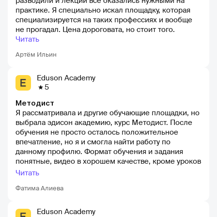
разводили и лекции все оказались нужными на
практике. Я специально искал площадку, которая
специализируется на таких профессиях и вообще
не прогадал. Цена дороговата, но стоит того.
Читать
Артём Ильин
Eduson Academy
5
Методист
Я рассматривала и другие обучающие площадки, но
выбрала эдисон академию, курс Методист. После
обучения не просто осталось положительное
впечатление, но я и смогла найти работу по
данному профилю. Формат обучения и задания
понятные, видео в хорошем качестве, кроме уроков
предоставлено много дополнительных материалов,
Читать
это чек-листы, презентации. Но кроме уроков еще
Фатима Алиева
необходимо проходить тесты и порой они не
совсем и простые. В общем программа направлена
на то, чтобы студент смог получить качественное
Eduson Academy