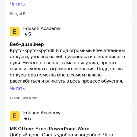
что материал не простой, временами сложный, но
Читать
подается в очень понятной манере, с примерами и
Sergei F.
обсуждениями. Материал помог мне не только в
чисто рабочих моментах, но и в сугубо личностных.
Выдали диплом, пожелали удачи и мы
Eduson Academy
попрощались на очень приятной ноте. Спасибо
5
большое за вложенные знания!
Веб-дизайнер
Круто-круто-круто!!! Я под огромный впечатлением
от курса, училась на веб дизайнера и с полнейшего
нуля. Ничего не знала, сама не изучала, просто
взяла и купила от огромного желания. Поддержка
от куратора помогла мне в самом начале
расслабиться и вникнуть в весь процесс обучения.
Страшно было не разобраться или показать себя
Читать
хуже остальных. Уроки очень интересные, с
Маришка Ксю
постепенным усложнением и нагрузкой. Разборы
по тильде я даже и не ожидала, что тоже войдут в
программу. Очень много реально нужных обучалок,
Eduson Academy
которые я сама бы и не использовала из-за
5
незнания. Курс информативный по максимуму, в
MS Office: Excel PowerPoint Word
полтора месяца впихнули очень многое, успели
Добрый день! Очень удобно и подробно! Чего
сделать 8 проектов, которые пошли в наше