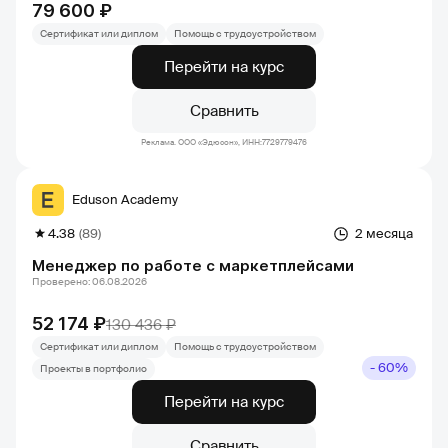
79 600 ₽
Сертификат или диплом
Помощь с трудоустройством
Перейти на курс
Сравнить
Реклама. ООО «Эдюсон», ИНН:7729779476
Eduson Academy
4.38
(89)
2 месяца
Менеджер по работе с маркетплейсами
Проверено: 06.08.2026
52 174 ₽
130 436 ₽
Сертификат или диплом
Помощь с трудоустройством
- 60%
Проекты в портфолио
Перейти на курс
Сравнить