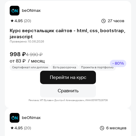
beONmax
4.95
(20)
27 часов
Курс верстальщик сайтов - html, css, bootstrap,
javascript
Проверено: 10.06.2026
998 ₽
4 990 ₽
от 83 ₽
месяц
- 80%
Сертификат или диплом
Есть рассрочка
Проекты в портфолио
Перейти на курс
Сравнить
Реклама. ИП Булавин Дмитрий Александрович, ИНН:631917326709
beONmax
4.95
(20)
6 месяцев