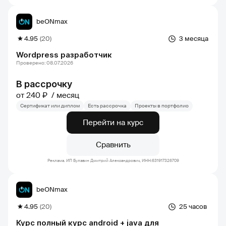
beONmax
4.95
(20)
3 месяца
Wordpress разработчик
Проверено: 08.07.2026
В рассрочку
от 240 ₽
месяц
Сертификат или диплом
Есть рассрочка
Проекты в портфолио
Перейти на курс
Сравнить
Реклама. ИП Булавин Дмитрий Александрович, ИНН:631917326709
beONmax
4.95
(20)
25 часов
Курс полный курс android + java для