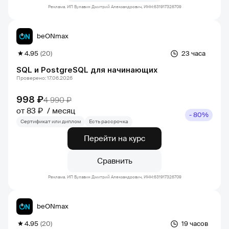
Реклама. ИП Булавин Дмитрий Александрович, ИНН:631917326709
beONmax
4.95
(20)
23 часа
SQL и PostgreSQL для начинающих
Проверено: 17.06.2026
998 ₽
4 990 ₽
от 83 ₽
месяц
- 80%
Сертификат или диплом
Есть рассрочка
Перейти на курс
Сравнить
Реклама. ИП Булавин Дмитрий Александрович, ИНН:631917326709
beONmax
4.95
(20)
19 часов