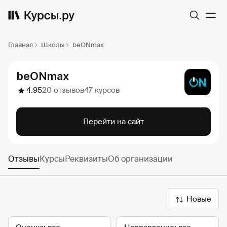
Главная
Школы
beONmax
beONmax
4.95
20 отзывов
47 курсов
Перейти на сайт
Отзывы
Курсы
Реквизиты
Об организации
Новые
Оценка
Направление