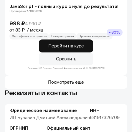
JavaScript - полный курс с нуля до результата!
Проверено: 17.06.2026
998 ₽
4 990 ₽
от 83 ₽
месяц
- 80%
Сертификат или диплом
Есть рассрочка
Проекты в портфолио
Перейти на курс
Сравнить
Реклама. ИП Булавин Дмитрий Александрович, ИНН:631917326709
Посмотреть еще
Реквизиты и контакты
Юридическое наименование
ИНН
ИП Булавин Дмитрий Александрович
631917326709
ОГРНИП
Официальный сайт