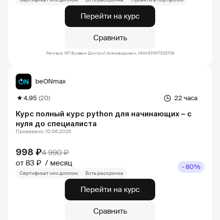
Перейти на курс
Сравнить
Реклама. ИП Булавин Дмитрий Александрович, ИНН:631917326709
beONmax
4.95
(20)
22 часа
Курс полный курс python для начинающих – с
нуля до специалиста
Проверено: 10.06.2026
998 ₽
4 990 ₽
от 83 ₽
месяц
- 80%
Сертификат или диплом
Есть рассрочка
Перейти на курс
Сравнить