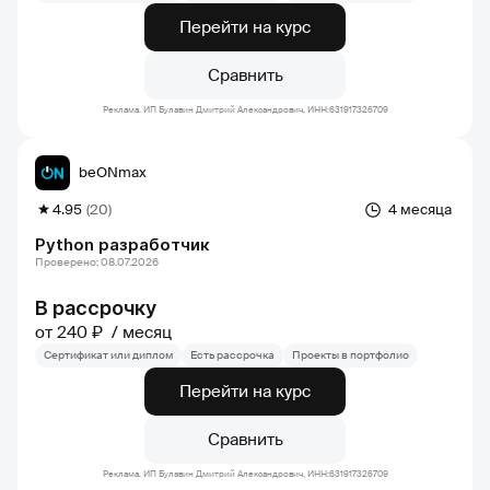
Перейти на курс
Сравнить
Реклама. ИП Булавин Дмитрий Александрович, ИНН:631917326709
beONmax
4.95
(20)
4 месяца
Python разработчик
Проверено: 08.07.2026
В рассрочку
от 240 ₽
месяц
Сертификат или диплом
Есть рассрочка
Проекты в портфолио
Перейти на курс
Сравнить
Реклама. ИП Булавин Дмитрий Александрович, ИНН:631917326709