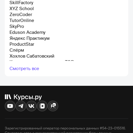
SkillFactory
XYZ School
ZeroCoder
TutorOnline
SkyPro
Eduson Academy
Яндекс Практикум
ProductStar
Слёрм
Хохлов Сабатовский
Компьютерная академия TOP
Контур Школа
Смотреть все
Skill Cup
Международная школа профессий
Otus
Логомашина
ЕШКО
Loftschool
Учебный Центр «Специалист»
SF Education
Mentorpiece
HEDU
Зарегистрированный оператор персональных данных #54–23–015516.