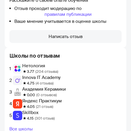
Расскажите о своём опыте обучения
бдительны и избегайте таких организаций, которые
Отзыв проходит модерацию по
пытаются обмануть вас.
правилам публикации
Ваше мнение учитывается в оценке школы
Написать отзыв
Школы по отзывам
Нетология
1
3.77
(204 отзыва)
Innova IT Academy
2
4.75
(4 отзыва)
Академия Керамики
3
0.00
(0 отзывов)
Яндекс Практикум
4
4.05
(21 отзыв)
Skillbox
5
4.15
(301 отзыв)
Все школы