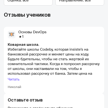
Отзывы учеников
Основы DevOps
1
Коварная школа.
Избегайте школы Codeby, которая insiste's на
банковской рассрочке и меняет цены на ходу.
Будьте бдительны, чтобы не стать жертвой их
сомнительной тактики. Когда я попросил рассрочку
от школы, они настаивали на том, чтобы я
использовал рассрочку от банка. Затем цена на
сайте резко увеличилась, а в конце объявления
Читать
появилась дополнительная плата. Эти действия
Николай
поднимают красные флаги и являются признаками
недобросовестности и незаконных методов. Я не
рекомендую иметь дело с этой школой. Их
Оставьте отзыв
действия могут привести к расследованию со
стороны правоохранительных органов. Будьте