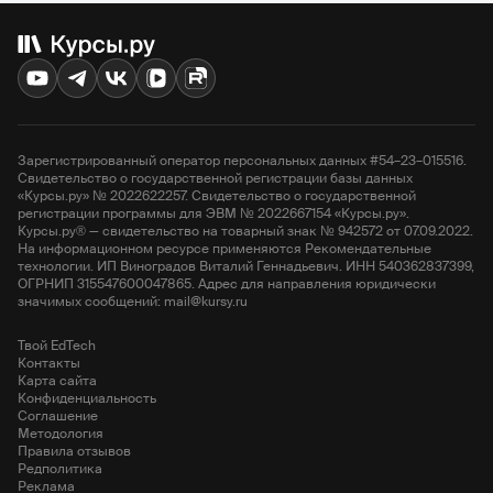
HEDU
Advance
WillSkill
Ibuben
Koreansimple
Divelang
Ивритания
Puzzle English
Зарегистрированный оператор персональных данных #54–23–015516.
Language Life
Свидетельство о государственной регистрации базы данных
«Курсы.ру» № 2022622257. Свидетельство о государственной
Языковой центр Евразия
регистрации программы для ЭВМ № 2022667154 «Курсы.ру».
НИУ ВШЭ
Курсы.ру® — свидетельство на товарный знак № 942572 от 07.09.2022.
English.Tochka
На информационном ресурсе применяются Рекомендательные
Onskills
технологии. ИП Виноградов Виталий Геннадьевич. ИНН 540362837399,
ОГРНИП 315547600047865. Адрес для направления юридически
Институт MITM
значимых сообщений: mail@kursy.ru
РЭУ им.Плеханова
Содействие Занятости
Твой EdTech
SwiftBook
Контакты
Центр иностранных языков YES
Карта сайта
Alfa School
Конфиденциальность
Соглашение
TopChinese
Методология
Правила отзывов
Редполитика
Реклама