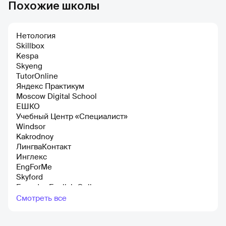
Похожие школы
Нетология
Skillbox
Kespa
Skyeng
TutorOnline
Яндекс Практикум
Moscow Digital School
ЕШКО
Учебный Центр «Специалист»
Windsor
Kakrodnoy
ЛингваКонтакт
Инглекс
EngForMe
Skyford
Everyday English Online
Wa-sai
Смотреть все
Deutsch Online
KITSUNE