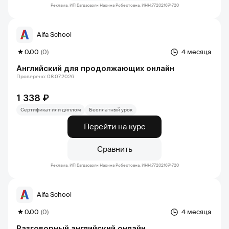
Реклама. ИП Багдасарян Нарина Робертовна, ИНН:772021674720
Alfa School
0.00
(0)
4 месяца
Английский для продолжающих онлайн
Проверено: 08.07.2026
1 338 ₽
Сертификат или диплом
Бесплатный урок
Перейти на курс
Сравнить
Реклама. ИП Багдасарян Нарина Робертовна, ИНН:772021674720
Alfa School
0.00
(0)
4 месяца
Разговорный английский онлайн