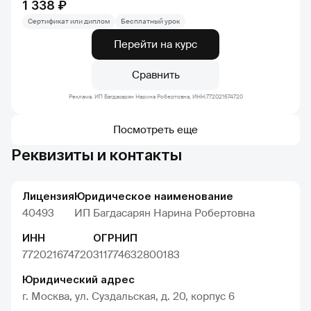
1 338 ₽
Сертификат или диплом
Бесплатный урок
Перейти на курс
Сравнить
Реклама. ИП Багдасарян Нарина Робертовна, ИНН:772021674720
Посмотреть еще
Реквизиты и контакты
Лицензия
Юридическое наименование
40493
ИП Багдасарян Нарина Робертовна
ИНН
ОГРНИП
772021674720
311774632800183
Юридический адрес
г. Москва, ул. Суздальская, д. 20, корпус 6