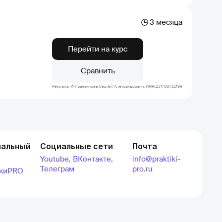
3 месяца
Перейти на курс
Сравнить
Реклама. ИП Балакирев Сергей Александрович, ИНН:231708732199
альный
Социальные сети
Почта
Youtube
,
ВКонтакте
,
info@praktiki-
Телеграм
pro.ru
икиPRO