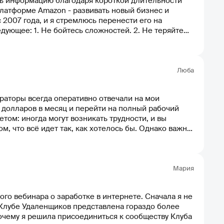
ть информацию благодаря короткой длительности
платформе Amazon - развивать новый бизнес и
 2007 года, и я стремлюсь перенести его на
ующее: 1. Не бойтесь сложностей. 2. Не теряйте
ибки как на возможность найти решение проблем.
Люба
ураторы всегда оперативно отвечали на мои
 долларов в месяц и перейти на полный рабочий
том: иногда могут возникать трудности, и вы
ом, что всё идет так, как хотелось бы. Однако важно
я. Никогда не забывайте о своей цели. Невзгоды
Мария
го вебинара о заработке в интернете. Сначала я не
 Клубе Удаленщиков представлена гораздо более
очему я решила присоединиться к сообществу Клуба