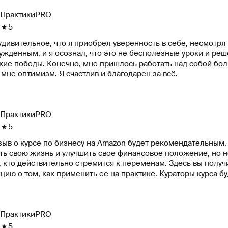
ПрактикиPRO
5
дивительное, что я приобрел уверенность в себе, несмотря 
жденным, и я осознал, что это не бесполезные уроки и реш
кие победы. Конечно, мне пришлось работать над собой бо
мне оптимизм. Я счастлив и благодарен за всё.
ПрактикиPRO
5
ыв о курсе по бизнесу на Amazon будет рекомендательным, т
ь свою жизнь и улучшить свое финансовое положение, но не
х, кто действительно стремится к переменам. Здесь вы пол
цию о том, как применить ее на практике. Кураторы курса бу
ении, если вы готовы приложить усилия. В интернете дейст
ься. Однако этот курс предоставляет именно ту информацию
овательно и структурировано. Это поможет вам избежать ош
ПрактикиPRO
5