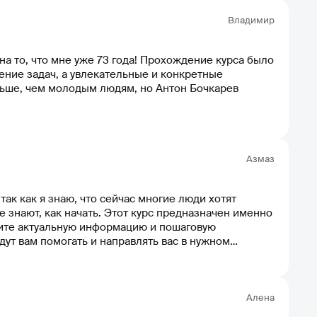
Владимир
на то, что мне уже 73 года! Прохождение курса было
ение задач, а увлекательные и конкретные
льше, чем молодым людям, но Антон Бочкарев
Азмаз
ак как я знаю, что сейчас многие люди хотят
 знают, как начать. Этот курс предназначен именно
учите актуальную информацию и пошаговую
дут вам помогать и направлять вас в нужном
вительно много информации, и в ней легко
, которая необходима на каждом этапе,
ибок и пошагово достичь своей цели.
Алена