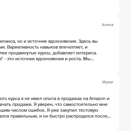
Алена
риланса, но и источник вдохновения. Здесь вы
. Вариативность навыков впечатляет, и
ее продвинутые курсы, добавляет интереса.
" - это источник вдохновения и роста. Мы
Мурат
ого курса я не имел опыта в продажах на Amazon и
начать продажи. Я уверен, что самостоятельно мне
ьшим числом ошибок. Я уже закупил тестовую
зался правильным, и он быстро распродался после
 за несколько дней. За это я благодарен кураторам
 дохода, чтобы иметь больше времени для семьи.