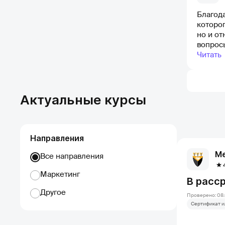
Благода
которог
но и от
вопросы
рекоме
Читать
Актуальные курсы
Направления
Ме
Все направления
Маркетинг
В расс
Другое
Проверено: 08.
Сертификат и