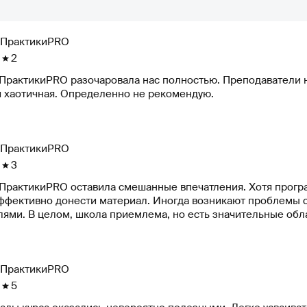
ПрактикиPRO
2
ПрактикиPRO разочаровала нас полностью. Преподаватели н
й хаотичная. Определенно не рекомендую.
ПрактикиPRO
3
ПрактикиPRO оставила смешанные впечатления. Хотя програ
эффективно донести материал. Иногда возникают проблемы с
лями. В целом, школа приемлема, но есть значительные обл
ПрактикиPRO
5