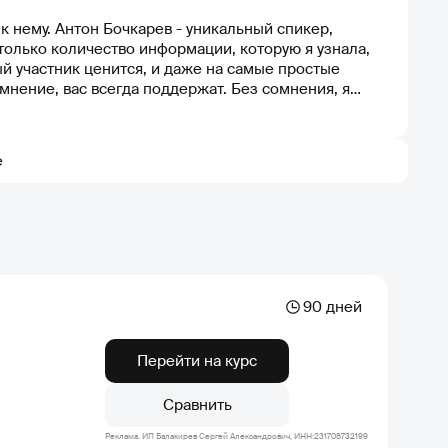
к нему. Антон Бочкарев - уникальный спикер,
только количество информации, которую я узнала,
ый участник ценится, и даже на самые простые
омнение, вас всегда поддержат. Без сомнения, я
е
90 дней
Перейти на курс
Сравнить
Реклама. ИП Балакирев Сергей Александрович, ИНН:231708732199