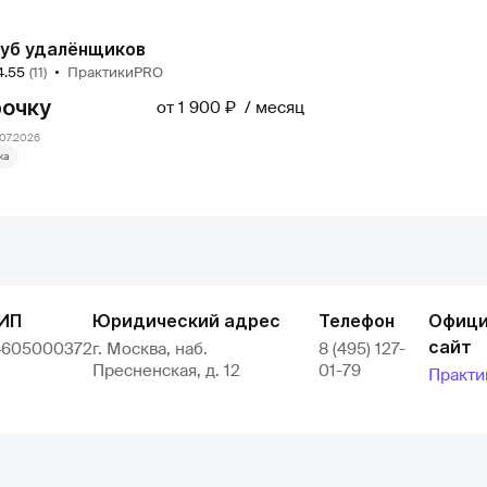
уб удалёнщиков
4.55
(11)
ПрактикиPRO
рочку
от 1 900 ₽
месяц
07.2026
ка
ИП
Юридический адрес
Телефон
Офици
сайт
4605000372
г. Москва, наб.
8 (495) 127-
Пресненская, д. 12
01-79
Практ