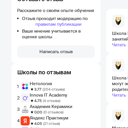
Расскажите о своём опыте обучения
Отзыв проходит модерацию по
правилам публикации
Ваше мнение учитывается в
Школа 
оценке школы
заняти
Читать
Написать отзыв
Школы по отзывам
Школа 
Нетология
могут 
1
родите
3.77
(204 отзыва)
Innova IT Academy
Читать
2
4.75
(4 отзыва)
Академия Керамики
3
0.00
(0 отзывов)
Яндекс Практикум
4
4.05
(21 отзыв)