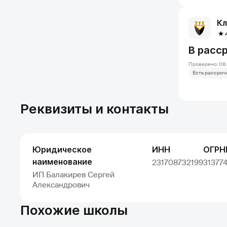
Кл
В расс
Проверено: 08.
Есть рассроч
Реквизиты и контакты
Юридическое
ИНН
ОГРН
наименование
231708732199
31377
ИП Балакирев Сергей
Александрович
Похожие школы