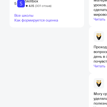
Матери
Skillbox
5
уроков
4.15
(301 отзыв)
сделать
мировой
Все школы
мотивац
Читать
Как формируется оценка
Проходи
вопрос
день в 
почувст
помнить
Читать
бывают 
Могу с
уделяла
полезн