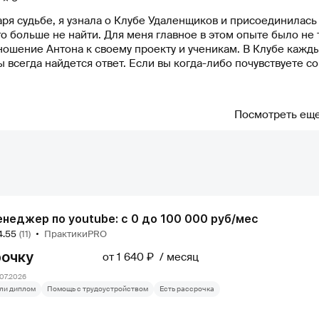
ря судьбе, я узнала о Клубе Удаленщиков и присоединилась 
о больше не найти. Для меня главное в этом опыте было не 
ношение Антона к своему проекту и ученикам. В Клубе кажд
 всегда найдется ответ. Если вы когда-либо почувствуете с
ндую этот опыт!
Посмотреть ещ
неджер по youtube: с 0 до 100 000 руб/мес
4.55
(11)
ПрактикиPRO
рочку
от 1 640 ₽
месяц
07.2026
ли диплом
Помощь с трудоустройством
Есть рассрочка