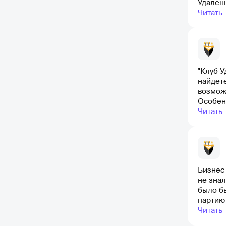
Удален
Читать
"Клуб У
найдет
возмож
Особенн
благод
Читать
Бизнес 
не знал
было б
партию 
поступл
Читать
курса. 