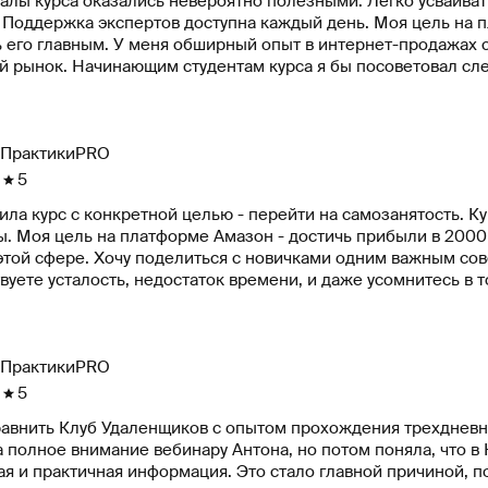
алы курса оказались невероятно полезными. Легко усваива
. Поддержка экспертов доступна каждый день. Моя цель на 
 его главным. У меня обширный опыт в интернет-продажах с
 рынок. Начинающим студентам курса я бы посоветовал след
ию, если результаты не приходят сразу. 3. Смотрите на ош
ПрактикиPRO
5
ла курс с конкретной целью - перейти на самозанятость. К
ы. Моя цель на платформе Амазон - достичь прибыли в 2000
этой сфере. Хочу поделиться с новичками одним важным сове
вуете усталость, недостаток времени, и даже усомнитесь в т
, что каждый человек имеет свой собственный темп развити
везде, и ключевое в том, как мы с ними справляемся.
ПрактикиPRO
5
равнить Клуб Удаленщиков с опытом прохождения трехдневно
 полное внимание вебинару Антона, но потом поняла, что в
ая и практичная информация. Это стало главной причиной, п