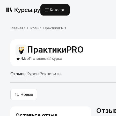
Каталог
Главная
Школы
ПрактикиPRO
ПрактикиPRO
4.55
11 отзывов
2 курса
Отзывы
Курсы
Реквизиты
Новые
Отзы
Оставьте отзыв