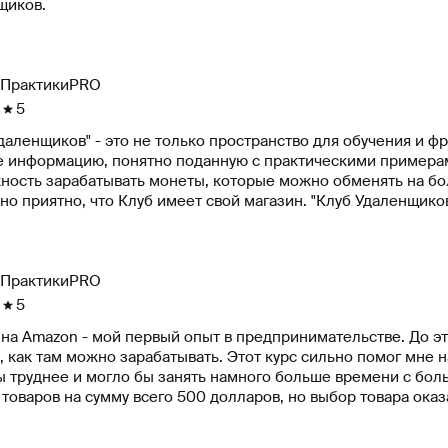
щиков.
ПрактикиPRO
5
даленщиков" - это не только пространство для обучения и ф
е информацию, понятно поданную с практическими примерами
ность зарабатывать монеты, которые можно обменять на бол
о приятно, что Клуб имеет свой магазин. "Клуб Удаленщиков
арим создателей и желаем успехов!
ПрактикиPRO
5
на Amazon - мой первый опыт в предпринимательстве. До эт
, как там можно зарабатывать. Этот курс сильно помог мне 
ы труднее и могло бы занять намного больше времени с бол
товаров на сумму всего 500 долларов, но выбор товара ока
ения на склад. Это позволило мне удвоить мой оборот всего
Моя новая цель - сделать этот бизнес основным источником