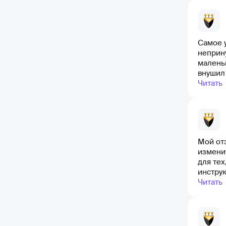
Самое у
неприну
малень
внушил 
Читать
Мой отз
изменит
для те
инструк
направл
Читать
запутат
послед