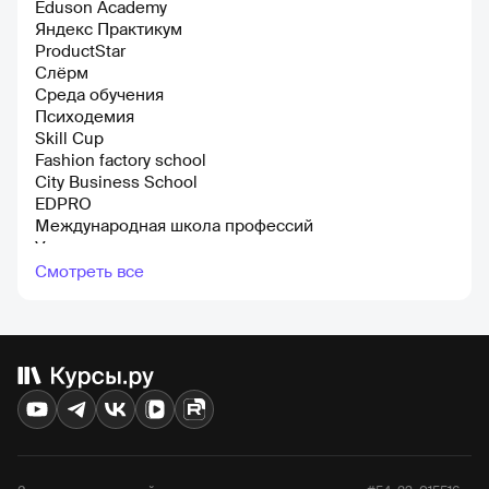
Eduson Academy
Яндекс Практикум
ProductStar
Слёрм
Среда обучения
Психодемия
Skill Cup
Fashion factory school
City Business School
EDPRO
Международная школа профессий
Уроки легенд
ЕШКО
Смотреть все
Учебный Центр «Специалист»
Росквартал
ТехноПрогресс
4brain
КОТ
ЛингваКонтакт
HEDU
Advance
Московский институт Профессионального образования
Русская школа управления