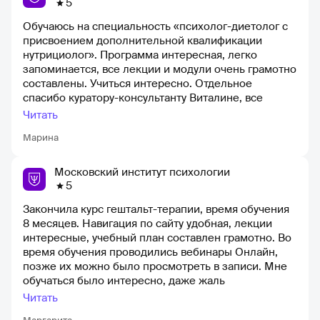
5
Обучаюсь на специальность «психолог-диетолог с
присвоением дополнительной квалификации
нутрициолог». Программа интересная, легко
запоминается, все лекции и модули очень грамотно
составлены. Учиться интересно. Отдельное
спасибо куратору-консультанту Виталине, все
расскажет и поможет) всем советую этот институт!
Читать
Обучаюсь дистанционно, так как нахожусь в другом
Марина
городе. Плюс института-это документ
установленного образца.
Московский институт психологии
5
Закончила курс гештальт-терапии, время обучения
8 месяцев. Навигация по сайту удобная, лекции
интересные, учебный план составлен грамотно. Во
время обучения проводились вебинары Онлайн,
позже их можно было просмотреть в записи. Мне
обучаться было интересно, даже жаль
расставаться.)) Большое спасибо всему
Читать
преподавательскому составу, а так же куратору и