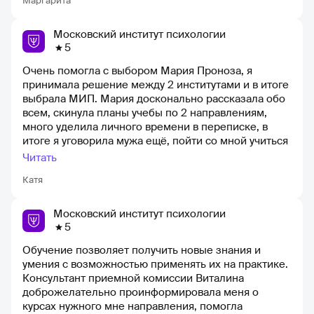
Маргарита
всем, кто принимал участие в процессе!)
Московский институт психологии
5
Очень помогла с выбором Мария Проноза, я
принимала решение между 2 институтами и в итоге
выбрала МИП. Мария досконально рассказала обо
всем, скинула планы учебы по 2 направлениям,
много уделила личного времени в переписке, в
итоге я уговорила мужа ещё, пойти со мной учиться
и мы взяли 3 направления. Начинаем с октября,
Читать
Спасибо Марии за добросовестную работу!
Катя
Московский институт психологии
5
Обучение позволяет получить новые знания и
умения с возможностью применять их на практике.
Консультант приемной комиссии Виталина
доброжелательно проинформировала меня о
курсах нужного мне направления, помогла