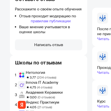
Расскажите о своём опыте обучения
Отзыв проходит модерацию по
правилам публикации
Ваше мнение учитывается в
После п
оценке школы
не при
Читать
Написать отзыв
Школы по отзывам
Проход
Нетология
Читать
1
3.77
(204 отзыва)
Innova IT Academy
2
4.75
(4 отзыва)
Академия Керамики
3
0.00
(0 отзывов)
Курс
Яндекс Практикум
4
Читать
4.05
(21 отзыв)