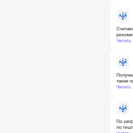
Считаю
рекоме
Читать
Получил
такие п
Читать
По запр
по геш