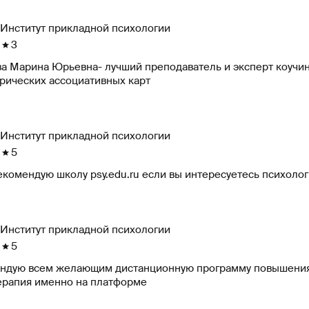
Институт прикладной психологии
3
лучший преподаватель и эксперт коучинга, вела обучение с использованием
рических ассоциативных карт
Институт прикладной психологии
5
екомендую школу psy.edu.ru если вы интересуетесь психоло
Институт прикладной психологии
5
ндую всем желающим дистанционную программу повышения 
терапия именно на платформе