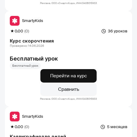
Реклама. ООО «СмартиКидс», ИНН:5408015933
SmartyKids
0.00
(0)
36 уроков
Курс скорочтения
Проверено: 14.06.2026
Бесплатный урок
Бесплатный урок
Перейти на курс
Сравнить
Реклама. ООО «СмартиКидс», ИНН:5408015933
SmartyKids
0.00
(0)
5 месяцев
Каллиграфиядля детей