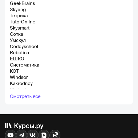
GeekBrains
Skyeng
Тетрика
TutorOnline
Skysmart
Сотка
Умскул
Coddyschool
Rebotiсa
ЕШКО
Систематика
КОТ
Windsor
Kakrodnoy
Skyford
Everyday English Online
Смотреть все
Deutsch Online
HEDU
Advance
Лекториум
Kaplan school
Ibuben