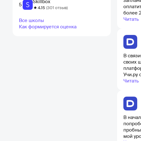
заплан
Skillbox
5
оплатит
4.15
(301 отзыв)
более 2
организ
Читать
Все школы
заняти
Как формируется оценка
В связи
своих ш
платфор
Учи.ру оказ
платфо
Читать
Сначала
наступл
воспол
В начал
попробовать, 
пробны
мой ур