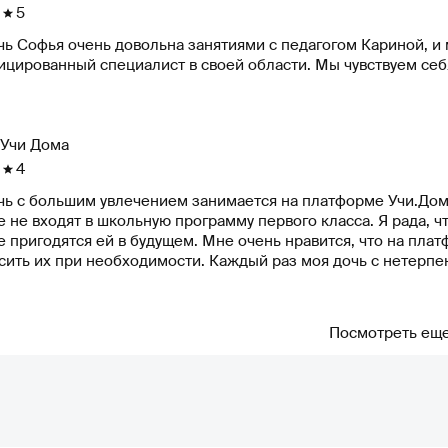
5
ь Софья очень довольна занятиями с педагогом Кариной, и 
цированный специалист в своей области. Мы чувствуем себя
Учи Дома
4
чь с большим увлечением занимается на платформе Учи.Дома
 не входят в школьную программу первого класса. Я рада, ч
будущем. Мне очень нравится, что на платформе можно выбирать удобное время для занятий и
ить их при необходимости. Каждый раз моя дочь с нетерпе
тся их отменять. Я благодарна Учи.Дома за возможность об
са моего ребенка к образованию.
Посмотреть ещ