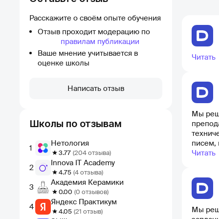
Расскажите о своём опыте обучения
Отзыв проходит модерацию по
правилам публикации
Ваше мнение учитывается в
Читать
оценке школы
Написать отзыв
Мы реш
Школы по отзывам
преподав
технич
Нетология
писем, 
1
время, что не устроило нас. М
Читать
3.77
(204 отзыва)
Innova IT Academy
отвечала 
2
разоча
4.75
(4 отзыва)
Академия Керамики
профес
3
0.00
(0 отзывов)
Яндекс Практикум
4
Мы реш
4.05
(21 отзыв)