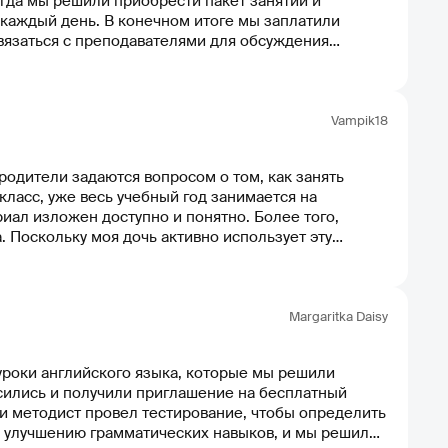
гда мы решили приобрести пакет занятий и
и каждый день. В конечном итоге мы заплатили
связаться с преподавателями для обсуждения
о отправляли сообщения в WhatsApp о том, что
Vampik18
одители задаются вопросом о том, как занять
класс, уже весь учебный год занимается на
риал изложен доступно и понятно. Более того,
эту
платные занятия по английскому языку через Skype.
ем курсы английского языка. Однако перед
ово научить ребенка чему-то новому, и мы решили
Margaritka Daisy
уроки английского языка, которые мы решили
и методист провел тестирование, чтобы определить
по улучшению грамматических навыков, и мы решили