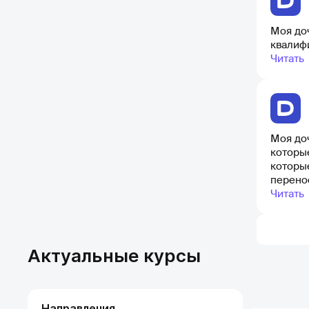
Моя доч
квалифи
Читать
Моя до
которые
которые пригодятся ей в 
перенос
приходи
Читать
интере
Актуальные курсы
Направления