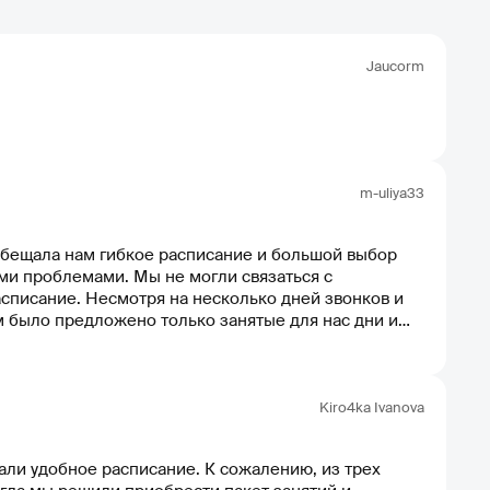
Jaucorm
m-uliya33
обещала нам гибкое расписание и большой выбор
не могли связаться с
асписание. Несмотря на несколько дней звонков и
ам было предложено только занятые для нас дни и
зультате, мы были очень
 такое отношение к клиентам недопустимо и не
Kiro4ka Ivanova
ли удобное расписание. К сожалению, из трех