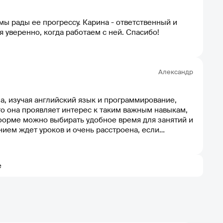
мы рады ее прогрессу. Карина - ответственный и
 уверенно, когда работаем с ней. Спасибо!
Александр
, изучая английский язык и программирование,
то она проявляет интерес к таким важным навыкам,
нием ждет уроков и очень расстроена, если
учения в удобной форме и за помощь в развитии
е