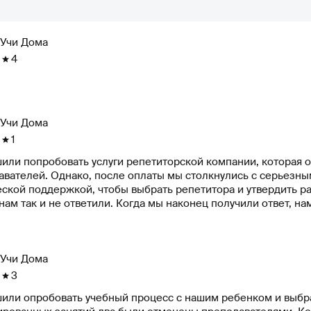
Учи Дома
4
Учи Дома
1
или попробовать услуги репетиторской компании, которая 
ателей. Однако, после оплаты мы столкнулись с серьезными проблемами. Мы 
еской поддержкой, чтобы выбрать репетитора и утвердить р
нам так и не ответили. Когда мы наконец получили ответ, н
ы попытались вернуть деньги, но столкнулись с той же проблемой - техподдержка не
на звонки и на сайте не было возможности вернуть деньги самостоятельно. В ре
рованы и не рекомендуем данную компанию. Мы считаем, что
сионально.
Учи Дома
3
или опробовать учебный процесс с нашим ребенком и выбра