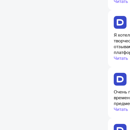
продол
Читать
Я хоте
творчес
отзывам
платфо
нетерп
Читать
Очень п
времен
предмет
Читать