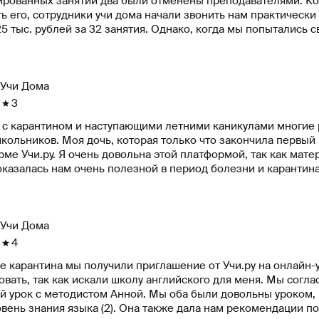
ированных занятий два были отменены преподавателями. Ко
ь его, сотрудники учи дома начали звонить нам практическ
5 тыс. рублей за 32 занятия. Однако, когда мы попытались 
ации учебного процесса, они не отвечали на звонки и прост
я отменены.
Учи Дома
3
 с карантином и наступающими летними каникулами многие р
кольников. Моя дочь, которая только что закончила первый 
ме Учи.ру. Я очень довольна этой платформой, так как мате
алась нам очень полезной в период болезни и карантина. Поскольку моя дочь активно использует 
рму, мы получаем от нее периодические приглашения на бес
 я просто удаляла эти приглашения, так как мы уже посеща
ением летних каникул я задумалась о том, что было бы здор
ьзоваться этим предложением.
Учи Дома
4
е карантина мы получили приглашение от Учи.ру на онлайн-
так как искали школу английского для меня. Мы согласились и получили приглашение на бесплатный
й урок с методистом Анной. Мы оба были довольны уроком, 
овень знания языка (2). Она также дала нам рекомендации 