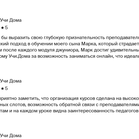
жить занятия.
Учи Дома
5
л бы выразить свою глубокую признательность преподавател
кий подход в обучении моего сына Марка, который страдает
 после каждого модуля джуниора, Марк достиг удивительных
рму Учи.Дома за возможность заниматься онлайн, что идеал
ением ждет продолжения занятий.
Учи Дома
5
риятно заметить, что организация курсов сделана на высок
ных слотов, возможность обратной связи с преподавателям
ам и на каждом уроке видна заинтересованность педагогов 
Учи Дома