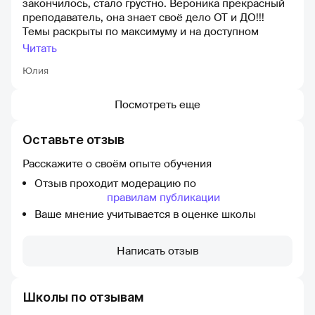
закончилось, стало грустно. Вероника прекрасный
преподаватель, она знает своё дело ОТ и ДО!!!
Темы раскрыты по максимуму и на доступном
языке. Плюсом ко всему прилагаются наглядная
Читать
презентация и конспект к каждому уроку) ДЗ не
Юлия
слишком много, она понятная и не сложная)
Куратор и ПМ всегда на связи и готовы помочь❤
Ребята, если вы будущие 11ти классники, смело
Посмотреть еще
выбирайте 99 Баллов. Не прогадаете!
Оставьте отзыв
Расскажите о своём опыте обучения
Отзыв проходит модерацию по
правилам публикации
Ваше мнение учитывается в оценке школы
Написать отзыв
Школы по отзывам