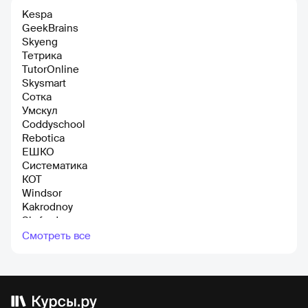
Kespa
GeekBrains
Skyeng
Тетрика
TutorOnline
Skysmart
Сотка
Умскул
Coddyschool
Rebotiсa
ЕШКО
Систематика
КОТ
Windsor
Kakrodnoy
Skyford
Everyday English Online
Смотреть все
Deutsch Online
HEDU
Advance
Лекториум
Kaplan school