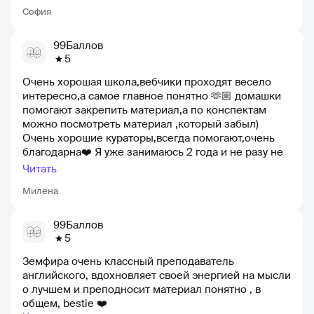
София
99Баллов
5
Очень хорошая школа,вебчики проходят весело
интересно,а самое главное понятно 🫶🏼 домашки
помогают закрепить материал,а по конспектам
можно посмотреть материал ,который забыл)
Очень хорошие кураторы,всегда помогают,очень
благодарна❤️ Я уже занимаюсь 2 года и не разу не
пожалела)))За это время я узнала очень
Читать
много,сдала ОГЭ на 5))
Милена
99Баллов
5
Земфира очень классный преподаватель
английского, вдохновляет своей энергией на мысли
о лучшем и преподносит материал понятно , в
общем, bestie ❤️