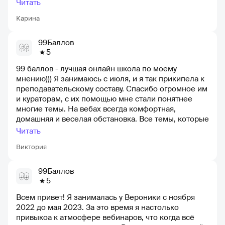
Читать
Карина
99Баллов
5
99 баллов - лучшая онлайн школа по моему
мнению))) Я занимаюсь с июля, и я так прикипела к
преподавательскому составу. Спасибо огромное им
и кураторам, с их помощью мне стали понятнее
многие темы. На вебах всегда комфортная,
домашняя и веселая обстановка. Все темы, которые
мы проходим, очень нужны на экзаменах. Я могу с
Читать
уверенностью сказать, что точно сдам все
Виктория
экзамены, потому что подготовка в "99 баллов" -
самая лучшая, сильная, полезная и интересная.
Спасибо преподавателям, кураторам и
99Баллов
менеджерам за их труд. И как говорится "Мы
5
желаем с 99 дойти до ста“))))
Всем привет! Я занималась у Вероники с ноября
2022 до мая 2023. За это время я настолько
привыкоа к атмосфере вебинаров, что когда всё