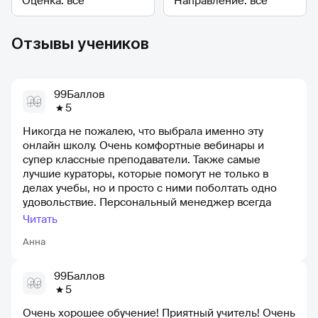
Отзывы учеников
99Баллов
5
Никогда не пожалею, что выбрала именно эту
онлайн школу. Очень комфортные вебинары и
супер классные преподаватели. Также самые
лучшие кураторы, которые помогут не только в
делах учебы, но и просто с ними поболтать одно
удовольствие. Персональный менеджер всегда
выручит из какой-либо ситуации и всегда ответит
Читать
как можно быстрее, огромное спасибо. Лучшая
Анна
школа!
99Баллов
5
Очень хорошее обучение! Приятный учитель! Очень