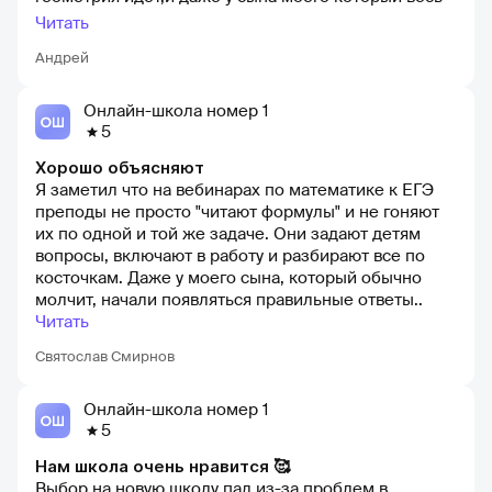
6-7 класс в старой школе мне трояки приносил,все
Читать
выходить начинает!!!! Это ведь уже показатель
Андрей
Онлайн-школа номер 1
5
Хорошо объясняют
Я заметил что на вебинарах по математике к ЕГЭ
преподы не просто "читают формулы" и не гоняют
их по одной и той же задаче. Они задают детям
вопросы, включают в работу и разбирают все по
косточкам. Даже у моего сына, который обычно
молчит, начали появляться правильные ответы..
Читать
Святослав Смирнов
Онлайн-школа номер 1
5
Нам школа очень нравится 🥰
Выбор на новую школу пал из-за проблем в