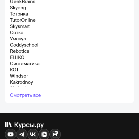
GeekBrains
Skyeng
Тетрика
TutorOnline
Skysmart
Сотка
Умскул
Coddyschool
Rebotiсa
ЕШКО
Систематика
КОТ
Windsor
Kakrodnoy
Skyford
Everyday English Online
Смотреть все
Deutsch Online
HEDU
Advance
Лекториум
Kaplan school
Ibuben
Koreansimple