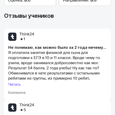
Отзывы учеников
Think24
1
Не понимаю, как можно было за 2 года ничему не научить.
Я оплатила занятия физикой для сына для
подготовки к ЕГЭ в 10 и 11 классе. Вроде чему-то
учили, вроде занимался добросовестно как мог.
Результат 54 балла. 2 года учебы! Ну как так-то?
Обменивался в чате результатами с остальными
ребятами из группы, из примерно 10 ребят,
сообщивших результаты, у него второй самый
Читать
высокий. В общем 70 к руб. и куча часов на ветер.
Екатерина
Think24
5