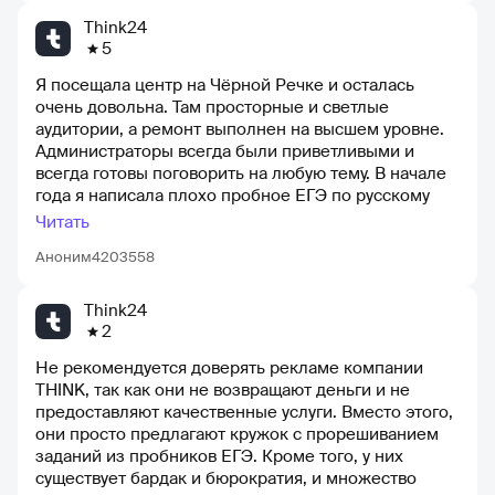
зачислили на бюджетную основу в Политех - это
планируем рекомендовать курсы THINK своим
исполнение моей заветной мечты! Мои родители
знакомым и друзьям.
Think24
гордятся мной, и я очень-очень благодарна THiNK!
5
Я посещала центр на Чёрной Речке и осталась
очень довольна. Там просторные и светлые
аудитории, а ремонт выполнен на высшем уровне.
Администраторы всегда были приветливыми и
всегда готовы поговорить на любую тему. В начале
года я написала плохо пробное ЕГЭ по русскому
языку и поэтому попала в группу с низким уровнем.
Читать
Но благодаря замечательным преподавателям и
Аноним4203558
своему старанию, я быстро вспомнила все и
перевели меня в группу с хорошим уровнем. Мне
очень понравились преподаватели по Русскому,
Think24
Математике и Обществознанию. Благодаря
2
полученным знаниям, я смогла поступить на
Не рекомендуется доверять рекламе компании
бюджетное отделение магистратуры факультета
THINK, так как они не возвращают деньги и не
менеджмента Герцена. Это была невероятная
предоставляют качественные услуги. Вместо этого,
удача, потому что в начале года я даже не думала о
они просто предлагают кружок с прорешиванием
возможности поступить на бюджет. Хочу выразить
заданий из пробников ЕГЭ. Кроме того, у них
огромную благодарность центру за
существует бардак и бюрократия, и множество
предоставленные знания и возможность завести