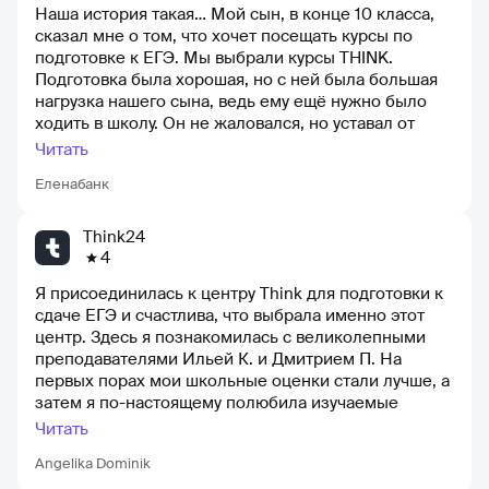
Наша история такая… Мой сын, в конце 10 класса,
сказал мне о том, что хочет посещать курсы по
подготовке к ЕГЭ. Мы выбрали курсы THINK.
Подготовка была хорошая, но с ней была большая
нагрузка нашего сына, ведь ему ещё нужно было
ходить в школу. Он не жаловался, но уставал от
такого режима. В течение года, сын ездил в лагерь
Читать
Артек и даже лежал в больнице, но благодаря
Еленабанк
дистанционной подготовке, он все равно
продолжал заниматься. ЕГЭ в целом сдали хорошо
и поступили в ВУЗ на бюджете, что было очень
Think24
важно для нас. Курсы THINK имели хорошую
4
репутацию благодаря своим достойным
Я присоединилась к центру Think для подготовки к
преподавателям. Мы хотели бы выразить огромную
сдаче ЕГЭ и счастлива, что выбрала именно этот
благодарность нашему куратору Анжеле, так как в
центр. Здесь я познакомилась с великолепными
течение года у нас возникало различные
преподавателями Ильей К. и Дмитрием П. На
проблемы, вызывающие опоздания и пропуски
первых порах мои школьные оценки стали лучше, а
занятий. Были случаи, когда его задерживали в
затем я по-настоящему полюбила изучаемые
школе, пробки в городе или что-то ещё случалось.
предметы. Благодаря достаточному количеству
Но благодаря хорошей организации и поддержке
Читать
тренировок в центре, экзамены я сдала довольно
Анжелы, мы смогли успешно пройти обучение. Она
Angelika Dominik
легко и без особой нервозности. 16 августа меня
действительно проделала отличную работу! Мы