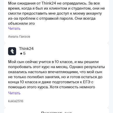
Мои ожидания от Think24 не оправдались. За все
новых высот и успешно справлюсь с экзаменами
время, когда я был их клиентом и студентом, они не
смогли предоставить мне доступ к моему аккаунту
из-за проблем с отправкой пароля. Они всегда
объясняли это
Читать
Амаль Гаизов
Think24
5
Мой сын сейчас учится в 10 классе, и мы решили
попробовать этот курс на месяц. Однако результаты
оказались настолько впечатляющими, что мой сын
не только полюбил занятия, но и готов остаться до
конца 10 класса и даже подготовиться к ЕГЭ с
помощью этого курса. Хотя стоимость немного
высока для нас, мы уверены, что это стоит того!
Читать
kukla2516