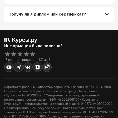
Получу ли я диплом или сертификат?
Информация была полезна?
17 оценок, среднее: 4.7 из 5
Зарегистрированный оператор персональных данных #54–23–015516.
Свидетельство о государственной регистрации базы данных
«Курсы.ру» № 2022622257. Свидетельство о государственной
регистрации программы для ЭВМ № 2022667154 «Курсы.ру».
Курсы.ру® — свидетельство на товарный знак № 942572 от 07.09.2022.
На информационном ресурсе применяются Рекомендательные
технологии. ИП Виноградов Виталий Геннадьевич. ИНН 540362837399,
ОГРНИП 315547600047865. Адрес для направления юридически