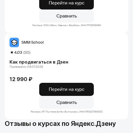
Перейти на курс
Сравнить
Реклама. ООО «Манн, Иванов и Фербер», ИНН:7703809969
SMM School
4.03
(30)
Как продвигаться в Дзен
Проверено: 08.07.2026
12 990 ₽
Перейти на курс
Сравнить
Реклама. ИП Пыхтеев Артём Викторович, ИНН:780427066300
Отзывы о курсах по Яндекс.Дзену