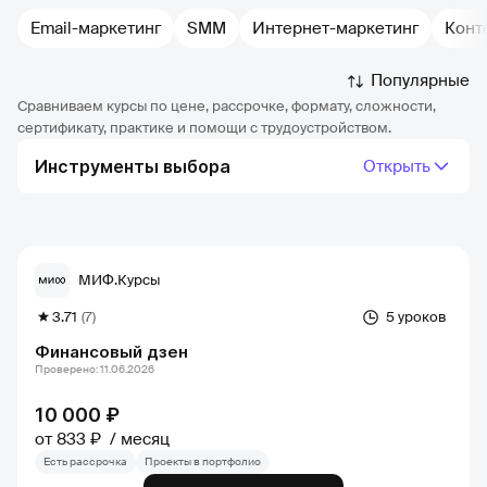
Email-маркетинг
SMM
Интернет-маркетинг
Конт
Популярные
Сравниваем курсы по цене, рассрочке, формату, сложности,
сертификату, практике и помощи с трудоустройством.
Инструменты выбора
Открыть
МИФ.Курсы
3.71
(7)
5 уроков
Финансовый дзен
Проверено: 11.06.2026
10 000 ₽
от 833 ₽
месяц
Есть рассрочка
Проекты в портфолио