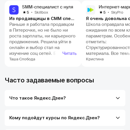
SMM-специалист с нуля
Интернет-мар
Skillbox
SkyPro
5
5
Из продавщицы в СММ специалиста
Раньше я работала продавцом
Школа оправдала м
в Пятерочке, но не было ни
ожидания по всем 
роста зарплаты, ни карьерного
параметрам. Особен
продвижения. Решила уйти в
отметить:
онлайн и выбор стал на
Структурированност
изучение соц сетей. Благодаря
Читать
материала. Все тем
обучению многие вещи стали
излагаются последо
Таша Слобода
Кристина
понятны. Теперь соц сети - это
доступно, что позво
не абракадабра какая то, а
уверенно осваивать
вполне понятные алгоритмы ))
сложные моменты.
Часто задаваемые вопросы
Удалось сменить работу, так
Практическую напра
как нашла себе несколько
Домашние задания 
постоянных клиентов. Так же
максимально прибл
Что такое Яндекс.Дзен?
за время курса у меня выросла
реальным задачам, 
уверенность в моих силах и
позволяет сразу пр
знаниях Огромный плюс в том,
полученные знания.
что есть чат с однокурсниками
Профессионализм
Кому подойдут курсы по Яндекс.Дзен?
и безграничный доступ к
наставников. Очень 
материалам
проверки работ был