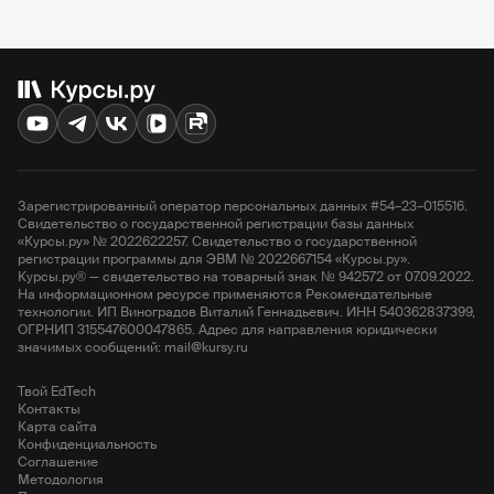
Зарегистрированный оператор персональных данных #54–23–015516.
Свидетельство о государственной регистрации базы данных
«Курсы.ру» № 2022622257. Свидетельство о государственной
регистрации программы для ЭВМ № 2022667154 «Курсы.ру».
Курсы.ру® — свидетельство на товарный знак № 942572 от 07.09.2022.
На информационном ресурсе применяются Рекомендательные
технологии. ИП Виноградов Виталий Геннадьевич. ИНН 540362837399,
ОГРНИП 315547600047865. Адрес для направления юридически
значимых сообщений: mail@kursy.ru
Твой EdTech
Контакты
Карта сайта
Конфиденциальность
Соглашение
Методология